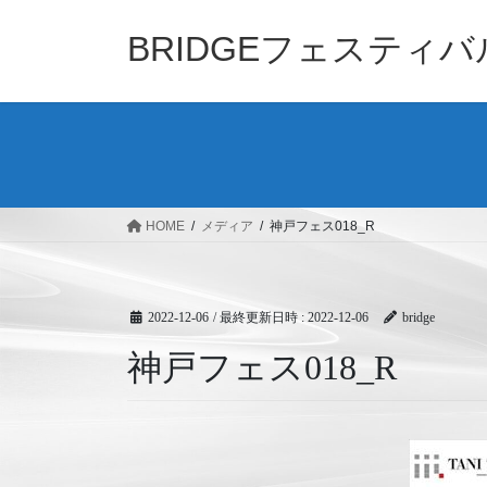
コ
ナ
ン
ビ
BRIDGEフェスティ
テ
ゲ
ン
ー
ツ
シ
へ
ョ
ス
ン
キ
に
ッ
移
HOME
メディア
神戸フェス018_R
プ
動
2022-12-06
/ 最終更新日時 :
2022-12-06
bridge
神戸フェス018_R