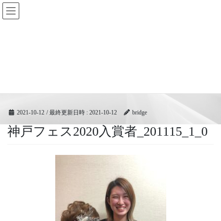
コ
ナ
BRIDGEフェスティバル｜ブリ
ン
ビ
ッジ広域協同組合
テ
ゲ
ン
ー
ツ
シ
メディア
へ
ョ
ス
ン
キ
に
HOME
メディア
神戸フェス2020入賞者_201115_1_0
ッ
移
プ
動
2021-10-12
/ 最終更新日時 :
2021-10-12
bridge
神戸フェス2020入賞者_201115_1_0