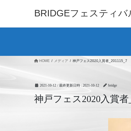
コ
ナ
ン
ビ
BRIDGEフェスティ
テ
ゲ
ン
ー
ツ
シ
へ
ョ
ス
ン
キ
に
ッ
移
HOME
メディア
神戸フェス2020入賞者_201115_7
プ
動
2021-10-12
/ 最終更新日時 :
2021-10-12
bridge
神戸フェス2020入賞者_2