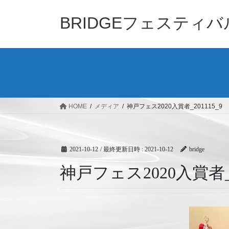
コ
ナ
ン
ビ
BRIDGEフェスティ
テ
ゲ
ン
ー
ツ
シ
へ
ョ
ス
ン
キ
に
ッ
移
HOME
メディア
神戸フェス2020入賞者_201115_9
プ
動
2021-10-12
/ 最終更新日時 :
2021-10-12
bridge
神戸フェス2020入賞者_2