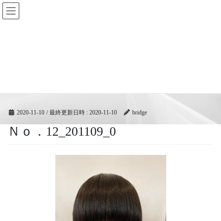
コ
ナ
BRIDGEフェスティバル｜ブリ
ン
ビ
ッジ広域協同組合
テ
ゲ
ン
ー
ツ
シ
メディア
へ
ョ
ス
ン
キ
に
HOME
メディア
Ｎｏ．12_201109_0
ッ
移
プ
動
2020-11-10
/ 最終更新日時 :
2020-11-10
bridge
Ｎｏ．12_201109_0