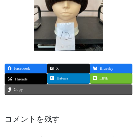
Facebook
X
Bluesky
Hatena
LINE
Threads
Copy
コメントを残す