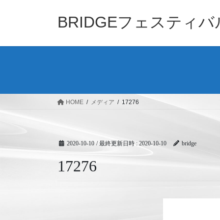
コ
ナ
ン
ビ
BRIDGEフェスティ
テ
ゲ
ン
ー
ツ
シ
へ
ョ
ス
ン
キ
に
ッ
移
HOME
メディア
17276
プ
動
2020-10-10
/ 最終更新日時 :
2020-10-10
bridge
17276