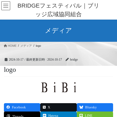
コ
ナ
BRIDGEフェスティバル｜ブリ
ン
ビ
ッジ広域協同組合
テ
ゲ
ン
ー
ツ
シ
メディア
へ
ョ
ス
ン
キ
に
HOME
メディア
logo
ッ
移
プ
動
2024-10-17
/ 最終更新日時 :
2024-10-17
bridge
logo
Facebook
X
Bluesky
Hatena
LINE
Threads