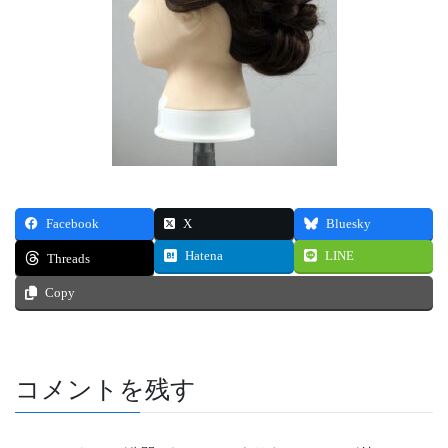
Facebook
X
Bluesky
Hatena
LINE
Threads
Copy
コメントを残す