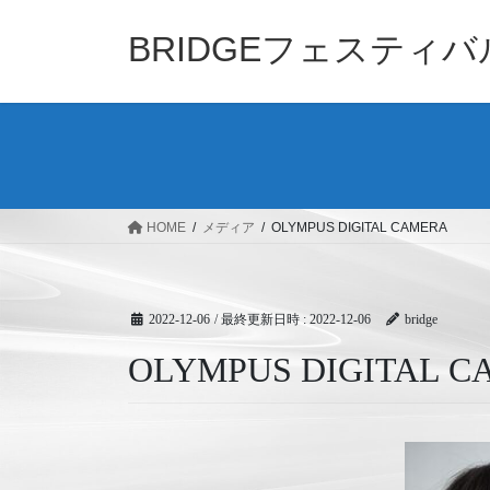
コ
ナ
ン
ビ
BRIDGEフェスティ
テ
ゲ
ン
ー
ツ
シ
へ
ョ
ス
ン
キ
に
ッ
移
HOME
メディア
OLYMPUS DIGITAL CAMERA
プ
動
2022-12-06
/ 最終更新日時 :
2022-12-06
bridge
OLYMPUS DIGITAL 