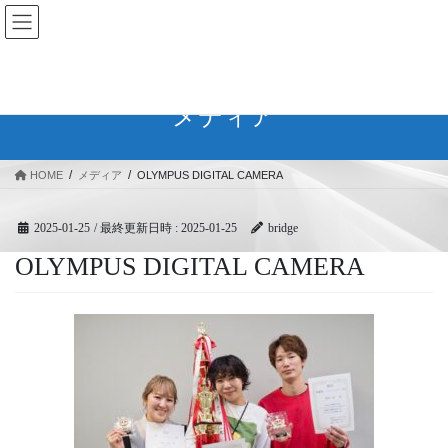
コ
ナ
BRIDGEフェスティバル｜ブリ
ン
ビ
ッジ広域協同組合
テ
ゲ
ン
ー
ツ
シ
メディア
へ
ョ
ス
ン
キ
に
HOME
メディア
OLYMPUS DIGITAL CAMERA
ッ
移
プ
動
2025-01-25
/ 最終更新日時 :
2025-01-25
bridge
OLYMPUS DIGITAL CAMERA