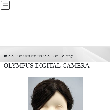
コ
ナ
BRIDGEフェスティバル｜ブリ
ン
ビ
ッジ広域協同組合
テ
ゲ
ン
ー
ツ
シ
メディア
へ
ョ
ス
ン
キ
に
HOME
メディア
OLYMPUS DIGITAL CAMERA
ッ
移
プ
動
2022-12-06
/ 最終更新日時 :
2022-12-06
bridge
OLYMPUS DIGITAL CAMERA