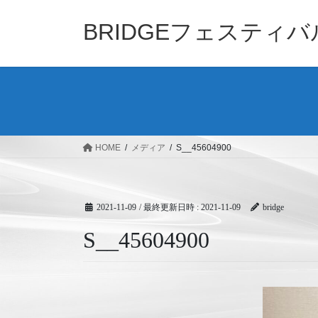
コ
ナ
ン
ビ
BRIDGEフェスティ
テ
ゲ
ン
ー
ツ
シ
へ
ョ
ス
ン
キ
に
ッ
移
HOME
メディア
S__45604900
プ
動
2021-11-09
/ 最終更新日時 :
2021-11-09
bridge
S__45604900