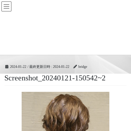
コ
ナ
BRIDGEフェスティバル｜ブリ
ン
ビ
ッジ広域協同組合
テ
ゲ
ン
ー
ツ
シ
メディア
へ
ョ
ス
ン
キ
に
HOME
メディア
Screenshot_20240121-150542~2
ッ
移
プ
動
2024-01-22
/ 最終更新日時 :
2024-01-22
bridge
Screenshot_20240121-150542~2