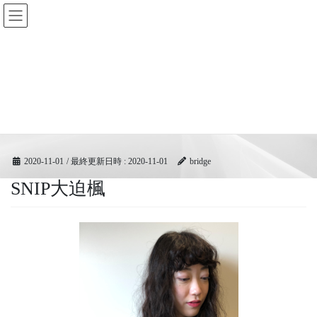
コ
ナ
BRIDGEフェスティバル｜ブリ
ン
ビ
ッジ広域協同組合
テ
ゲ
ン
ー
ツ
シ
メディア
へ
ョ
ス
ン
キ
に
HOME
メディア
SNIP大迫楓
ッ
移
プ
動
2020-11-01
/ 最終更新日時 :
2020-11-01
bridge
SNIP大迫楓